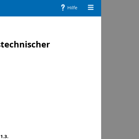
q
m
Hilfe
Imp
echnischer
1.3.